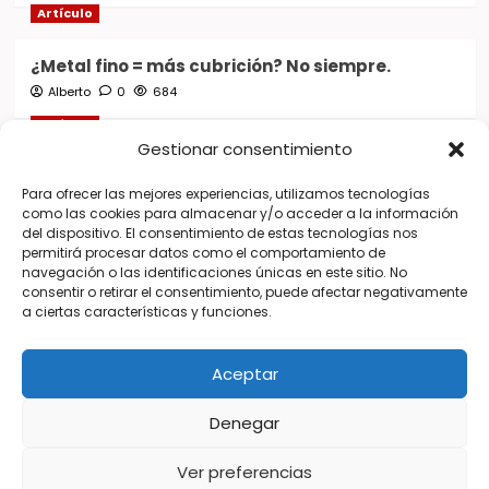
Artículo
¿Metal fino = más cubrición? No siempre.
Alberto
0
684
Artículo
Gestionar consentimiento
El detalle que puede arruinar un trabajo incluso
Para ofrecer las mejores experiencias, utilizamos tecnologías
antes de pintarlo.
como las cookies para almacenar y/o acceder a la información
Alberto
0
515
del dispositivo. El consentimiento de estas tecnologías nos
permitirá procesar datos como el comportamiento de
Artículo
navegación o las identificaciones únicas en este sitio. No
consentir o retirar el consentimiento, puede afectar negativamente
Todo lo que hace realmente un catalizador y
a ciertas características y funciones.
muchos desconocen.
Alberto
0
700
Aceptar
Denegar
Copyright © Pintando Coches Alberto. Todos los
Ver preferencias
derechos reservados.