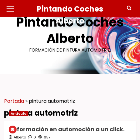
Saltar
Menú
Pintando Coches
primario
al
Pintando Coches
contenido
Alberto
Alberto
FORMACIÓN DE PINTURA AUTOMOTRIZ.
Portada
»
pintura automotriz
pintura automotriz
Artículo
La formación en automoción a un click.
Alberto
0
657