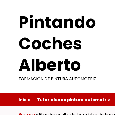
Saltar
al
Pintando
contenido
Coches
Alberto
FORMACIÓN DE PINTURA AUTOMOTRIZ.
Inicio
Tutoriales de pintura automotriz
Portada
»
El poder oculto de las órbitas de lijado