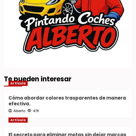
Te pueden interesar
Artículo
Cómo abordar colores trasparentes de manera
efectiva.
Alberto
478
Artículo
El secreto para eliminar motas sin dejar marcas