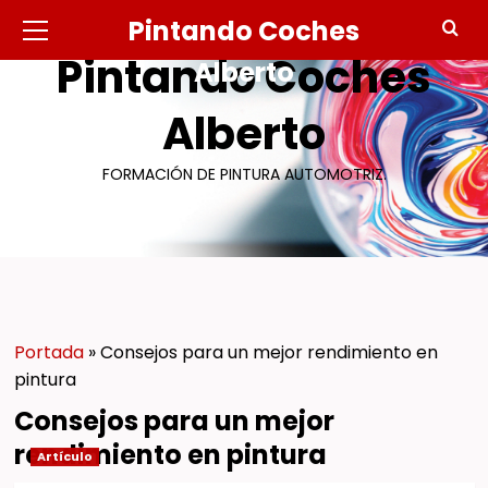
Saltar
Menú
Pintando Coches
primario
al
Pintando Coches
contenido
Alberto
Alberto
FORMACIÓN DE PINTURA AUTOMOTRIZ.
Portada
»
Consejos para un mejor rendimiento en
pintura
Consejos para un mejor
rendimiento en pintura
Artículo